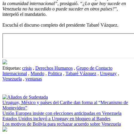
la comunidad internacional”
, prosiguió.
“¿Lo que hoy sucede en
Venezuela no ha sucedido o puede suceder en otros países?"
,
interpeló el mandatario.
Escuchá el discurso completo del presidente Tabaré Vázquez.
Etiquetas:
crisis
,
Derechos Humanos
,
Grupo de Contacto
Internacional
,
Mundo
,
Politica
,
Tabaré Vázquez
,
Uruguay
,
Venezuela
,
ventanas
Uruguay, México y países del Caribe dan forma al “Mecanismo de
Montevideo”
Unión Europea insiste con elecciones anticipadas en Venezuela
Estados Unidos incluyó a Uruguay en bloqueo al Bandes
Los motivos de Bolivia para rechazar acuerdo sobre Venezuela