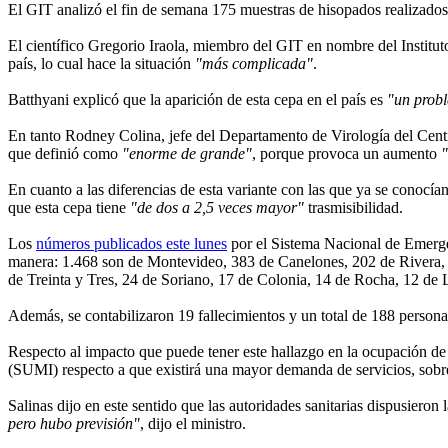
El GIT analizó el fin de semana 175 muestras de hisopados realizados e
El científico Gregorio Iraola, miembro del GIT en nombre del Instituto
país, lo cual hace la situación
"más complicada"
.
Batthyani explicó que la aparición de esta cepa en el país es
"un prob
En tanto Rodney Colina, jefe del Departamento de Virología del Centro
que definió como
"enorme de grande"
, porque provoca un aumento
"
En cuanto a las diferencias de esta variante con las que ya se conocía
que esta cepa tiene
"de dos a 2,5 veces mayor"
trasmisibilidad.
Los
números publicados este lunes
por el Sistema Nacional de Emergenc
manera: 1.468 son de Montevideo, 383 de Canelones, 202 de Rivera, 
de Treinta y Tres, 24 de Soriano, 17 de Colonia, 14 de Rocha, 12 de L
Además, se contabilizaron 19 fallecimientos y un total de 188 persona
Respecto al impacto que puede tener este hallazgo en la ocupación de 
(SUMI) respecto a que existirá una mayor demanda de servicios, sobre
Salinas dijo en este sentido que las autoridades sanitarias dispusier
pero hubo previsión"
, dijo el ministro.