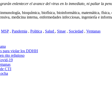
grarán enlentecer el avance del virus en lo inmediato, ni paliar la pe
 inmunología, bioquímica, biofísica, bioinformática, matemática, física, e
ensiva, medicina interna, enfermedades infecciosas, ingeniería e informá
MSP
,
Pandemia
,
Politica
,
Salud
,
Sinae
,
Sociedad
,
Ventanas
mana
rus para violar los DDHH
n rito religioso
Covid-19
semanas
 de CTI
 Rocha