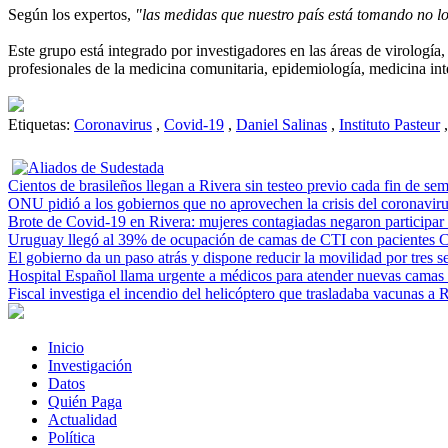
Según los expertos,
"las medidas que nuestro país está tomando no lo
Este grupo está integrado por investigadores en las áreas de virología,
profesionales de la medicina comunitaria, epidemiología, medicina int
Etiquetas:
Coronavirus
,
Covid-19
,
Daniel Salinas
,
Instituto Pasteur
,
Cientos de brasileños llegan a Rivera sin testeo previo cada fin de se
ONU pidió a los gobiernos que no aprovechen la crisis del coronavi
Brote de Covid-19 en Rivera: mujeres contagiadas negaron participar e
Uruguay llegó al 39% de ocupación de camas de CTI con pacientes 
El gobierno da un paso atrás y dispone reducir la movilidad por tres 
Hospital Español llama urgente a médicos para atender nuevas camas
Fiscal investiga el incendio del helicóptero que trasladaba vacunas a
Inicio
Investigación
Datos
Quién Paga
Actualidad
Política