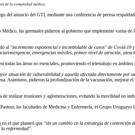
nes de la comunidad médica.
uego del anuncio del GTI, mediante una conferencia de prensa respaldada
o Médico, las gremiales pidieron al gobierno que implemente varias de 
do al
"incremento exponencial e incontrolable de casos" de Covid-19 y
ncia/emergencia, emergencias móviles, primer nivel de atención, atenci
en todas las áreas no esenciales, promoviendo el teletrabajo en ámbitos 
yor situación de vulnerabilidad y aquella afectada directamente por su
tena. Asimismo, pidieron la profundización de la vacunación, mejorar el
ga de realizar reuniones y aglomeraciones, evitando la movilidad no ind
to Pasteur, las facultades de Medicina y Enfermería, el Grupo Uruguay
o
en el que planteó que
"sin un cambio en la estrategia de contención 
e la enfermedad"
.