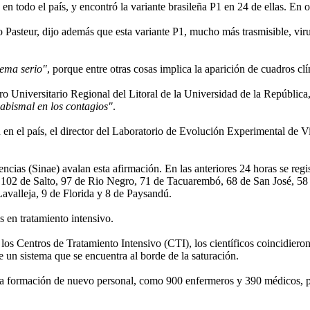
n todo el país, y encontró la variante brasileña P1 en 24 de ellas. En o
 Pasteur, dijo además que esta variante P1, mucho más trasmisible, virule
lema serio"
, porque entre otras cosas implica la aparición de cuadros cl
 Universitario Regional del Litoral de la Universidad de la República,
abismal en los contagios"
.
n en el país, el director del Laboratorio de Evolución Experimental de 
ias (Sinae) avalan esta afirmación. En las anteriores 24 horas se regis
102 de Salto, 97 de Rio Negro, 71 de Tacuarembó, 68 de San José, 58
avalleja, 9 de Florida y 8 de Paysandú.
s en tratamiento intensivo.
los Centros de Tratamiento Intensivo (CTI), los científicos coincidier
 un sistema que se encuentra al borde de la saturación.
on la formación de nuevo personal, como 900 enfermeros y 390 médicos, 