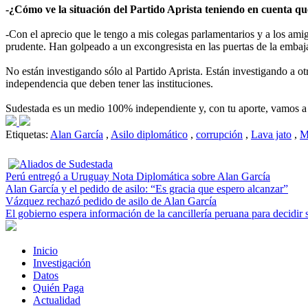
-¿Cómo ve la situación del Partido Aprista teniendo en cuenta qu
-Con el aprecio que le tengo a mis colegas parlamentarios y a los ami
prudente. Han golpeado a un excongresista en las puertas de la embaj
No están investigando sólo al Partido Aprista. Están investigando a ot
independencia que deben tener las instituciones.
Sudestada es un medio 100% independiente y, con tu aporte, vamos a 
Etiquetas:
Alan García
,
Asilo diplomático
,
corrupción
,
Lava jato
,
M
Perú entregó a Uruguay Nota Diplomática sobre Alan García
Alan García y el pedido de asilo: “Es gracia que espero alcanzar”
Vázquez rechazó pedido de asilo de Alan García
El gobierno espera información de la cancillería peruana para decidir 
Inicio
Investigación
Datos
Quién Paga
Actualidad