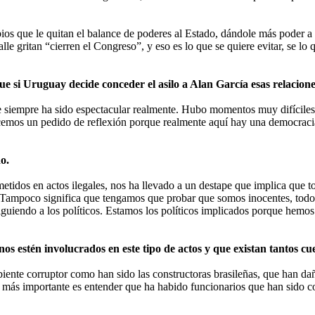
s que le quitan el balance de poderes al Estado, dándole más poder a d
le gritan “cierren el Congreso”, y eso es lo que se quiere evitar, se lo q
ue si Uruguay decide conceder el asilo a Alan García esas relacione
 siempre ha sido espectacular realmente. Hubo momentos muy difíciles 
emos un pedido de reflexión porque realmente aquí hay una democracia
o.
metidos en actos ilegales, nos ha llevado a un destape que implica que 
 Tampoco significa que tengamos que probar que somos inocentes, todo l
guiendo a los políticos. Estamos los políticos implicados porque hemos 
s estén involucrados en este tipo de actos y que existan tantos cu
iente corruptor como han sido las constructoras brasileñas, que han da
o más importante es entender que ha habido funcionarios que han sido c