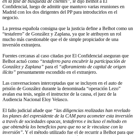
en la fase de búsqueda de clientes”
, le dijo Belhot a El
Confidencial, luego de admitir que mantuvo varias reuniones en
Madrid con los dos dirigentes del PP para introducirlos en el
negocio.
La prensa española consigna que la justicia define a Belhot como un
“testaferro” de González y Zaplana, ya que le atribuyen un rol
mucho más cuestionable que el de simple propiciador de una
inversión extranjera.
Fuentes cercanas al caso citadas por El Confidencial aseguran que
Belhot actuó como
“testaferro para encubrir la participación de
González y Zaplana”
para el
“afloramiento de capital de origen
ilícito”
presuntamente escondido en el extranjero.
Las conversaciones interceptadas que se incluyen en el auto de
prisión de González durante la denominada “operación Lezo”
avalan esa tesis, según el instructor de la causa, el juez de la
Audiencia Nacional Eloy Velasco.
El fallo judicial añade que
“las diligencias realizadas han revelado
los planes del expresidente de la CAM para acometer esta inversión
a través de sociedades opacas, testaferros e incluso el método en
que obtendría los beneficios para que no se le vinculase con la
inversión”
. Y el método utilizado fue el de recurrir a Belhot para que