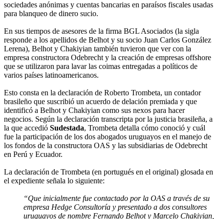
sociedades anónimas y cuentas bancarias en paraísos fiscales usadas
para blanqueo de dinero sucio.
En sus tiempos de asesores de la firma BGL Asociados (la sigla
responde a los apellidos de Belhot y su socio Juan Carlos González
Lerena), Belhot y Chakiyian también tuvieron que ver con la
empresa constructora Odebrecht y la creación de empresas offshore
que se utilizaron para lavar las coimas entregadas a políticos de
varios países latinoamericanos.
Esto consta en la declaración de Roberto Trombeta, un contador
brasileño que suscribió un acuerdo de delación premiada y que
identificó a Belhot y Chakiyian como sus nexos para hacer
negocios. Según la declaración transcripta por la justicia brasileña, a
la que accedió
Sudestada
, Trombeta detalla cómo conoció y cuál
fue la participación de los dos abogados uruguayos en el manejo de
los fondos de la constructora OAS y las subsidiarias de Odebrecht
en Perú y Ecuador.
La declaración de Trombeta (en portugués en el original) glosada en
el expediente señala lo siguiente:
“Que inicialmente fue contactado por la OAS a través de su
empresa Hedge Consultoría y presentado a dos consultores
uruguayos de nombre Fernando Belhot y Marcelo Chakiyian,