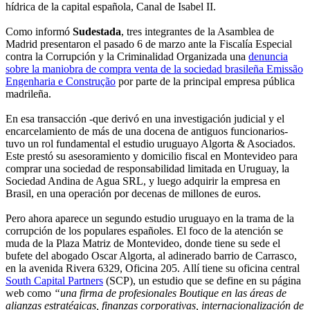
hídrica de la capital española, Canal de Isabel II.
Como informó
Sudestada
, tres integrantes de la Asamblea de
Madrid presentaron el pasado 6 de marzo ante la Fiscalía Especial
contra la Corrupción y la Criminalidad Organizada una
denuncia
sobre la maniobra de compra venta de la sociedad brasileña Emissão
Engenharia e Construção
por parte de la principal empresa pública
madrileña.
En esa transacción -que derivó en una investigación judicial y el
encarcelamiento de más de una docena de antiguos funcionarios-
tuvo un rol fundamental el estudio uruguayo Algorta & Asociados.
Este prestó su asesoramiento y domicilio fiscal en Montevideo para
comprar una sociedad de responsabilidad limitada en Uruguay, la
Sociedad Andina de Agua SRL, y luego adquirir la empresa en
Brasil, en una operación por decenas de millones de euros.
Pero ahora aparece un segundo estudio uruguayo en la trama de la
corrupción de los populares españoles. El foco de la atención se
muda de la Plaza Matriz de Montevideo, donde tiene su sede el
bufete del abogado Oscar Algorta, al adinerado barrio de Carrasco,
en la avenida Rivera 6329, Oficina 205. Allí tiene su oficina central
South Capital Partners
(SCP), un estudio que se define en su página
web como
“una firma de profesionales Boutique en las áreas de
alianzas estratégicas, finanzas corporativas, internacionalización de