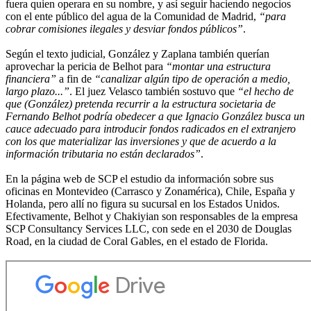
fuera quien operara en su nombre, y así seguir haciendo negocios
con el ente público del agua de la Comunidad de Madrid,
“para
cobrar comisiones ilegales y desviar fondos públicos”
.
Según el texto judicial, González y Zaplana también querían
aprovechar la pericia de Belhot para
“montar una estructura
financiera”
a fin de
“canalizar algún tipo de operación a medio,
largo plazo...”
. El juez Velasco también sostuvo que
“el hecho de
que (González) pretenda recurrir a la estructura societaria de
Fernando Belhot podría obedecer a que Ignacio González busca un
cauce adecuado para introducir fondos radicados en el extranjero
con los que materializar las inversiones y que de acuerdo a la
información tributaria no están declarados”
.
En la página web de SCP el estudio da información sobre sus
oficinas en Montevideo (Carrasco y Zonamérica), Chile, España y
Holanda, pero allí no figura su sucursal en los Estados Unidos.
Efectivamente, Belhot y Chakiyian son responsables de la empresa
SCP Consultancy Services LLC, con sede en el 2030 de Douglas
Road, en la ciudad de Coral Gables, en el estado de Florida.