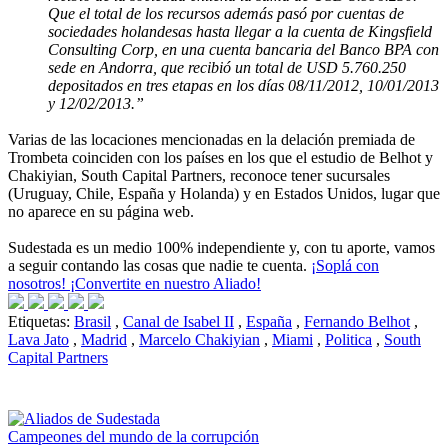
Que el total de los recursos además pasó por cuentas de
sociedades holandesas hasta llegar a la cuenta de Kingsfield
Consulting Corp, en una cuenta bancaria del Banco BPA con
sede en Andorra, que recibió un total de USD 5.760.250
depositados en tres etapas en los días 08/11/2012, 10/01/2013
y 12/02/2013.”
Varias de las locaciones mencionadas en la delación premiada de
Trombeta coinciden con los países en los que el estudio de Belhot y
Chakiyian, South Capital Partners, reconoce tener sucursales
(Uruguay, Chile, España y Holanda) y en Estados Unidos, lugar que
no aparece en su página web.
Sudestada es un medio 100% independiente y, con tu aporte, vamos
a seguir contando las cosas que nadie te cuenta.
¡Soplá con
nosotros! ¡Convertite en nuestro Aliado!
Etiquetas:
Brasil
,
Canal de Isabel II
,
España
,
Fernando Belhot
,
Lava Jato
,
Madrid
,
Marcelo Chakiyian
,
Miami
,
Politica
,
South
Capital Partners
Campeones del mundo de la corrupción