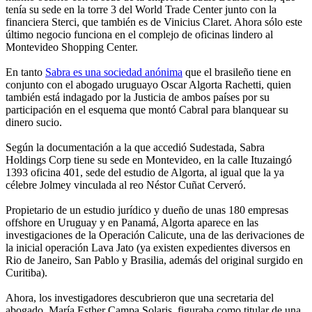
tenía su sede en la torre 3 del World Trade Center junto con la
financiera Sterci, que también es de Vinicius Claret. Ahora sólo este
último negocio funciona en el complejo de oficinas lindero al
Montevideo Shopping Center.
En tanto
Sabra es una sociedad anónima
que el brasileño tiene en
conjunto con el abogado uruguayo Oscar Algorta Rachetti, quien
también está indagado por la Justicia de ambos países por su
participación en el esquema que montó Cabral para blanquear su
dinero sucio.
Según la documentación a la que accedió Sudestada, Sabra
Holdings Corp tiene su sede en Montevideo, en la calle Ituzaingó
1393 oficina 401, sede del estudio de Algorta, al igual que la ya
célebre Jolmey vinculada al reo Néstor Cuñat Cerveró.
Propietario de un estudio jurídico y dueño de unas 180 empresas
offshore en Uruguay y en Panamá, Algorta aparece en las
investigaciones de la Operación Calicute, una de las derivaciones de
la inicial operación Lava Jato (ya existen expedientes diversos en
Rio de Janeiro, San Pablo y Brasilia, además del original surgido en
Curitiba).
Ahora, los investigadores descubrieron que una secretaria del
abogado, María Esther Campa Solaris, figuraba como titular de una