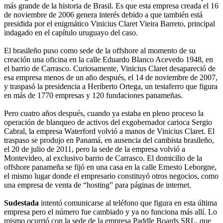
más grande de la historia de Brasil. Es que esta empresa creada el 16
de noviembre de 2006 genera interés debido a que también está
presidida por el enigmático Vinicius Claret Vieira Barreto, principal
indagado en el capítulo uruguayo del caso.
El brasileño puso como sede de la offshore al momento de su
creación una oficina en la calle Eduardo Blanco Acevedo 1948, en
el barrio de Carrasco. Curiosamente, Vinicius Claret desapareció de
esa empresa menos de un año después, el 14 de noviembre de 2007,
y traspasó la presidencia a Heriberto Ortega, un testaferro que figura
en más de 1770 empresas y 120 fundaciones panameñas.
Pero cuatro años después, cuando ya estaba en pleno proceso la
operación de blanqueo de activos del exgobernador carioca Sergio
Cabral, la empresa Waterford volvió a manos de Vinicius Claret. El
traspaso se produjo en Panamá, en ausencia del cambista brasileño,
el 20 de julio de 2011, pero la sede de la empresa volvió a
Montevideo, al exclusivo barrio de Carrasco. El domicilio de la
offshore panameña se fijó en una casa en la calle Ernesto Leborgne,
el mismo lugar donde el empresario constituyó otros negocios, como
una empresa de venta de “hosting” para páginas de internet.
Sudestada
intentó comunicarse al teléfono que figura en esta última
empresa pero el número fue cambiado y ya no funciona más allí. Lo
mismo ocurrió con la sede de la empresa Paddle Boards SRL, que