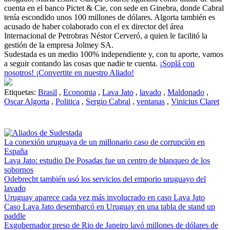
cuenta en el banco Pictet & Cie, con sede en Ginebra, donde Cabral
tenía escondido unos 100 millones de dólares. Algorta también es
acusado de haber colaborado con el ex director del área
Internacional de Petrobras Néstor Cerveró, a quien le facilitó la
gestión de la empresa Jolmey SA.
Sudestada es un medio 100% independiente y, con tu aporte, vamos
a seguir contando las cosas que nadie te cuenta.
¡Soplá con
nosotros! ¡Convertite en nuestro Aliado!
Etiquetas:
Brasil
,
Economia
,
Lava Jato
,
lavado
,
Maldonado
,
Oscar Algorta
,
Politica
,
Sergio Cabral
,
ventanas
,
Vinicius Claret
La conexión uruguaya de un millonario caso de corrupción en
España
Lava Jato: estudio De Posadas fue un centro de blanqueo de los
sobornos
Odebrecht también usó los servicios del emporio uruguayo del
lavado
Uruguay aparece cada vez más involucrado en caso Lava Jato
Caso Lava Jato desembarcó en Uruguay en una tabla de stand up
paddle
Exgobernador preso de Rio de Janeiro lavó millones de dólares de