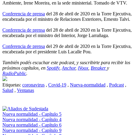
Ambiente, Irene Moreira, en la sede ministerial. Tomado de VTV.
Conferencia de prensa
del 28 de abril de 2020 en la Torre Ejecutiva,
encabezada por el ministro de Relaciones Exteriores, Ernesto Talvi.
Conferencia de prensa
del 28 de abril de 2020 en la Torre Ejecutiva,
encabezada por el ministro del Interior, Jorge Larrañaga.
Conferencia de prensa
del 29 de abril de 2020 en la Torre Ejecutiva,
encabezada por el presidente Luis Lacalle Pou.
También podés escuchar este podcast, y suscribirte para recibir los
próximos capítulos, en
Spotify
,
Anchor
,
iVoox
,
Breaker
y
RadioPublic
.
Etiquetas:
coronavirus
,
Covid-19
,
Nueva-normalidad
,
Podcast
,
Salud
,
Ventanas
Nueva normalidad - Capítulo 5
Nueva normalidad - Capítulo 4
Nueva normalidad - Capítulo 6
Nueva normalidad - Capítulo 9