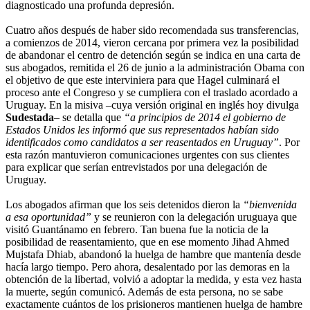
diagnosticado una profunda depresión.
Cuatro años después de haber sido recomendada sus transferencias,
a comienzos de 2014, vieron cercana por primera vez la posibilidad
de abandonar el centro de detención según se indica en una carta de
sus abogados, remitida el 26 de junio a la administración Obama con
el objetivo de que este interviniera para que Hagel culminará el
proceso ante el Congreso y se cumpliera con el traslado acordado a
Uruguay. En la misiva –cuya versión original en inglés hoy divulga
Sudestada
– se detalla que
“a principios de 2014 el gobierno de
Estados Unidos les informó que sus representados habían sido
identificados como candidatos a ser reasentados en Uruguay”
. Por
esta razón mantuvieron comunicaciones urgentes con sus clientes
para explicar que serían entrevistados por una delegación de
Uruguay.
Los abogados afirman que los seis detenidos dieron la
“bienvenida
a esa oportunidad”
y se reunieron con la delegación uruguaya que
visitó Guantánamo en febrero. Tan buena fue la noticia de la
posibilidad de reasentamiento, que en ese momento Jihad Ahmed
Mujstafa Dhiab, abandonó la huelga de hambre que mantenía desde
hacía largo tiempo. Pero ahora, desalentado por las demoras en la
obtención de la libertad, volvió a adoptar la medida, y esta vez hasta
la muerte, según comunicó. Además de esta persona, no se sabe
exactamente cuántos de los prisioneros mantienen huelga de hambre