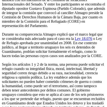
Internacionales del Senado. Y entre los participantes se encontraba el
diputado opositor Gustavo Espinosa (Partido Colorado), que además
de integrar la comisión que convocó al canciller Almagro preside la
Comisión de Derechos Humanos de la Cámara Baja, por cuanto es
miembro de la Comisión para el Refugiado (CORE) en
representación del Parlamento.
Durante su comparecencia Almagro explicó que el marco legal que
se consideraba más adecuado para el caso era la
Ley 18.076
o Ley
de Refugio aprobada por unanimidad en 2008. En ese contexto
jurídico, al llegar a territorio uruguayo los seis ex detenidos de
Guantánamo, podrían solicitar formalmente el refugio, como lo
hacen todas las personas cuyos casos son analizados por la CORE.
Según los artículos 1 y 2 de la norma, una persona puede solicitar el
refugio cuando su integridad física, moral, intelectual, libertad y
seguridad corren riesgo debido a su raza, nacionalidad, creencia
religiosa u opinión política. La ley establece además que los
solicitantes no pueden haber cometido crímenes de guerra o contra
la humanidad, como puede ser el terrorismo, así como tampoco
deben tener antecedentes por delitos comunes. El gobierno
uruguayo considera que esto se aplica al caso de los seis prisioneros
a los que se pretende dar refugio, puesto que se encuentran recluidos
en Guantánamo desde que Estados Unidos los detuvo y los trasladó