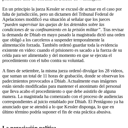
En un principio la jueza Kessler se excusó de actuar en el caso por
falta de jurisdicción, pero un dictamen del Tribunal Federal de
Apelaciones modificó esa situación al señalar que los jueces
“pueden supervisar las quejas de los detenidos sobre las
condiciones de su confinamiento en la prisión militar”
. Tras revisar
la demanda de Dhiab en mayo pasado la magistrada dictó una orden
que obligó a los carceleros a suspender temporalmente la
alimentación forzada. También ordenó guardar toda la evidencia
existente en video: cuando el prisionero es sacado a la fuerza de su
celda para ser alimentado y del momento en que se ejecuta el
procedimiento con el tubo contra su voluntad.
A fines de setiembre, la misma jueza ordenó divulgar los 28 videos,
que suman un total de 11 horas de grabación, donde se observan los
padecimientos provocados a Dhiab. Actualmente esas imágenes
están siendo modificadas para mantener el anonimato del personal
que lleva acabo el procedimiento o que debe asistirlo de alguna
manera. La magistrada ha comenzado con el proceso de audiencias
correspondientes al juicio entablado por Dhiab. El Pentágono ya ha
anunciado que se atendrá a lo que Kessler disponga, lo que en
último término podría suponer el fin de esta práctica abusiva.
La negociación política