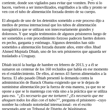
corriente, donde son vigilados para evitar que vomiten. Pero si lo
hacen, vuelven a ser inmovilizados, engrillados a la silla y pronto se
ven con el tubo de alimentación forzada dentro de su cuerpo.
El abogado de uno de los detenidos sometido a este proceso dijo a
medios de prensa internacional que los tubos de alimentación
nasogástrica que se utilizan son innecesariamente grandes y
dolorosos. Y que según testimonios de algunos prisioneros luego de
ser sometidos a este procedimiento forzoso padecen fuertes dolores
en pecho, garganta y estómago. Algunos detenidos han sido
sometidos a alimentación forzada durante años, entre ellos Jihad
Ahmed Mujstafa Dhiab, uno de los seis prisioneros que aguarda ser
trasladado a Uruguay.
Dhiab inició la huelga de hambre en febrero de 2013, y a él se
sumaron un centenar de los 160 recluidos que había en ese momento
en el establecimiento. De ellos, al menos 43 fueron alimentados a la
fuerza. El año pasado Dhiab presentó la demanda contra la
administración de Barack Obama exigiendo que se le dejara de
suministrar alimentación por la fuerza de esta manera, ya que no se
opone a que se lo mantenga con vida sino a la práctica que se utiliza
para eso.
“¿Es necesario que me torturen? ¿Es necesario que me
ahoguen todos los días con el tubo?”,
pregunta el prisionero –cuyo
nombre ha cobrado notoriedad internacional– en el escrito
presentado ante un Tribunal de Distrito de Washington.