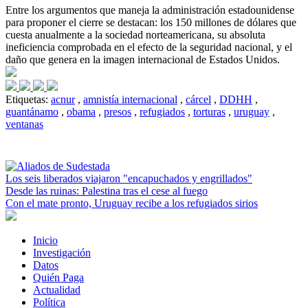
Entre los argumentos que maneja la administración estadounidense
para proponer el cierre se destacan: los 150 millones de dólares que
cuesta anualmente a la sociedad norteamericana, su absoluta
ineficiencia comprobada en el efecto de la seguridad nacional, y el
daño que genera en la imagen internacional de Estados Unidos.
Etiquetas:
acnur
,
amnistía internacional
,
cárcel
,
DDHH
,
guantánamo
,
obama
,
presos
,
refugiados
,
torturas
,
uruguay
,
ventanas
Los seis liberados viajaron "encapuchados y engrillados"
Desde las ruinas: Palestina tras el cese al fuego
Con el mate pronto, Uruguay recibe a los refugiados sirios
Inicio
Investigación
Datos
Quién Paga
Actualidad
Política