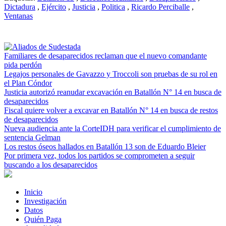
Dictadura
,
Ejército
,
Justicia
,
Politica
,
Ricardo Perciballe
,
Ventanas
Familiares de desaparecidos reclaman que el nuevo comandante
pida perdón
Legajos personales de Gavazzo y Troccoli son pruebas de su rol en
el Plan Cóndor
Justicia autorizó reanudar excavación en Batallón N° 14 en busca de
desaparecidos
Fiscal quiere volver a excavar en Batallón N° 14 en busca de restos
de desaparecidos
Nueva audiencia ante la CorteIDH para verificar el cumplimiento de
sentencia Gelman
Los restos óseos hallados en Batallón 13 son de Eduardo Bleier
Por primera vez, todos los partidos se comprometen a seguir
buscando a los desaparecidos
Inicio
Investigación
Datos
Quién Paga