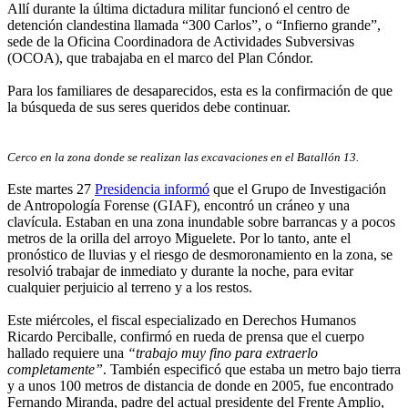
Allí durante la última dictadura militar funcionó el centro de
detención clandestina llamada “300 Carlos”, o “Infierno grande”,
sede de la Oficina Coordinadora de Actividades Subversivas
(OCOA), que trabajaba en el marco del Plan Cóndor.
Para los familiares de desaparecidos, esta es la confirmación de que
la búsqueda de sus seres queridos debe continuar.
Cerco en la zona donde se realizan las excavaciones en el Batallón 13.
Este martes 27
Presidencia informó
que el Grupo de Investigación
de Antropología Forense (GIAF), encontró un cráneo y una
clavícula. Estaban en una zona inundable sobre barrancas y a pocos
metros de la orilla del arroyo Miguelete. Por lo tanto, ante el
pronóstico de lluvias y el riesgo de desmoronamiento en la zona, se
resolvió trabajar de inmediato y durante la noche, para evitar
cualquier perjuicio al terreno y a los restos.
Este miércoles, el fiscal especializado en Derechos Humanos
Ricardo Perciballe, confirmó en rueda de prensa que el cuerpo
hallado requiere una
“trabajo muy fino para extraerlo
completamente”
. También especificó que estaba un metro bajo tierra
y a unos 100 metros de distancia de donde en 2005, fue encontrado
Fernando Miranda, padre del actual presidente del Frente Amplio,