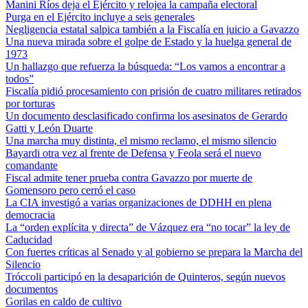
Manini Ríos deja el Ejército y relojea la campaña electoral
Purga en el Ejército incluye a seis generales
Negligencia estatal salpica también a la Fiscalía en juicio a Gavazzo
Una nueva mirada sobre el golpe de Estado y la huelga general de
1973
Un hallazgo que refuerza la búsqueda: “Los vamos a encontrar a
todos”
Fiscalía pidió procesamiento con prisión de cuatro militares retirados
por torturas
Un documento desclasificado confirma los asesinatos de Gerardo
Gatti y León Duarte
Una marcha muy distinta, el mismo reclamo, el mismo silencio
Bayardi otra vez al frente de Defensa y Feola será el nuevo
comandante
Fiscal admite tener prueba contra Gavazzo por muerte de
Gomensoro pero cerró el caso
La CIA investigó a varias organizaciones de DDHH en plena
democracia
La “orden explícita y directa” de Vázquez era “no tocar” la ley de
Caducidad
Con fuertes críticas al Senado y al gobierno se prepara la Marcha del
Silencio
Tróccoli participó en la desaparición de Quinteros, según nuevos
documentos
Gorilas en caldo de cultivo