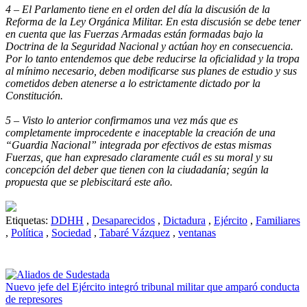
4 – El Parlamento tiene en el orden del día la discusión de la
Reforma de la Ley Orgánica Militar. En esta discusión se debe tener
en cuenta que las Fuerzas Armadas están formadas bajo la
Doctrina de la Seguridad Nacional y actúan hoy en consecuencia.
Por lo tanto entendemos que debe reducirse la oficialidad y la tropa
al mínimo necesario, deben modificarse sus planes de estudio y sus
cometidos deben atenerse a lo estrictamente dictado por la
Constitución.
5 – Visto lo anterior confirmamos una vez más que es
completamente improcedente e inaceptable la creación de una
“Guardia Nacional” integrada por efectivos de estas mismas
Fuerzas, que han expresado claramente cuál es su moral y su
concepción del deber que tienen con la ciudadanía; según la
propuesta que se plebiscitará este año.
Etiquetas:
DDHH
,
Desaparecidos
,
Dictadura
,
Ejército
,
Familiares
,
Política
,
Sociedad
,
Tabaré Vázquez
,
ventanas
Nuevo jefe del Ejército integró tribunal militar que amparó conducta
de represores