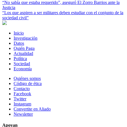
“No sabía que estaba requerido”, aseguró El Zorro Barrios ante la
Justicia
“Los que aspiren a ser militares deben estudiar con el conjunto de la
sociedad civil”
Inicio
Investigación
Datos
Quién Paga
Actualidad
Política
Sociedad
Economía
Quiénes somos
Código de ética
Contacto
Facebook
Twitter
Instagram
Convertite en Aliado
Newsletter
Apoyan