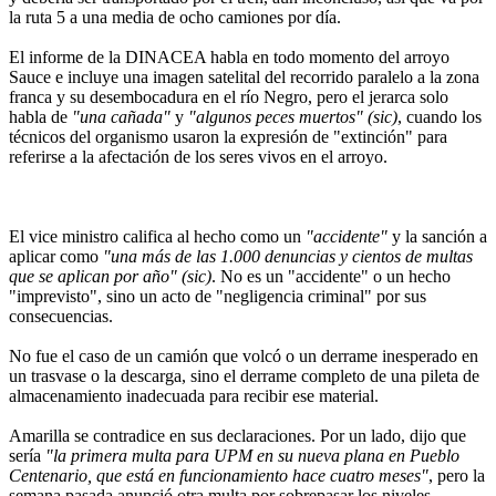
la ruta 5 a una media de ocho camiones por día.
El informe de la DINACEA habla en todo momento del arroyo
Sauce e incluye una imagen satelital del recorrido paralelo a la zona
franca y su desembocadura en el río Negro, pero el jerarca solo
habla de
"una cañada"
y
"algunos peces muertos" (sic)
, cuando los
técnicos del organismo usaron la expresión de "extinción" para
referirse a la afectación de los seres vivos en el arroyo.
El vice ministro califica al hecho como un
"accidente"
y la sanción a
aplicar como
"una más de las 1.000 denuncias y cientos de multas
que se aplican por año" (sic)
. No es un "accidente" o un hecho
"imprevisto", sino un acto de "negligencia criminal" por sus
consecuencias.
No fue el caso de un camión que volcó o un derrame inesperado en
un trasvase o la descarga, sino el derrame completo de una pileta de
almacenamiento inadecuada para recibir ese material.
Amarilla se contradice en sus declaraciones. Por un lado, dijo que
sería
"la primera multa para UPM en su nueva plana en Pueblo
Centenario, que está en funcionamiento hace cuatro meses"
, pero la
semana pasada anunció otra multa por sobrepasar los niveles