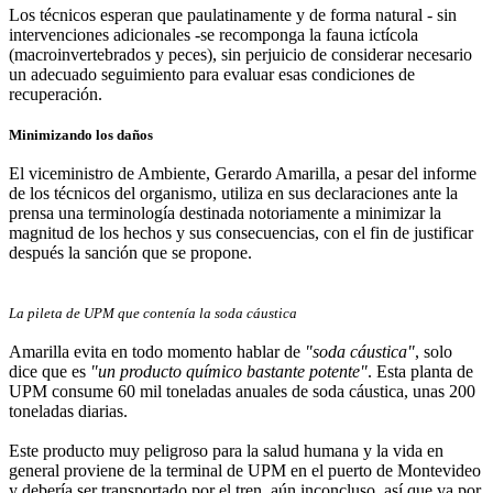
Los técnicos esperan que paulatinamente y de forma natural - sin
intervenciones adicionales -se recomponga la fauna ictícola
(macroinvertebrados y peces), sin perjuicio de considerar necesario
un adecuado seguimiento para evaluar esas condiciones de
recuperación.
Minimizando los daños
El viceministro de Ambiente, Gerardo Amarilla, a pesar del informe
de los técnicos del organismo, utiliza en sus declaraciones ante la
prensa una terminología destinada notoriamente a minimizar la
magnitud de los hechos y sus consecuencias, con el fin de justificar
después la sanción que se propone.
La pileta de UPM que contenía la soda cáustica
Amarilla evita en todo momento hablar de
"soda cáustica"
, solo
dice que es
"un producto químico bastante potente"
. Esta planta de
UPM consume 60 mil toneladas anuales de soda cáustica, unas 200
toneladas diarias.
Este producto muy peligroso para la salud humana y la vida en
general proviene de la terminal de UPM en el puerto de Montevideo
y debería ser transportado por el tren, aún inconcluso, así que va por