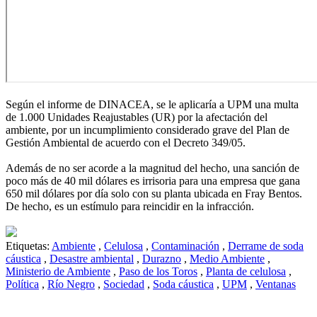
Según el informe de DINACEA, se le aplicaría a UPM una multa
de 1.000 Unidades Reajustables (UR) por la afectación del
ambiente, por un incumplimiento considerado grave del Plan de
Gestión Ambiental de acuerdo con el Decreto 349/05.
Además de no ser acorde a la magnitud del hecho, una sanción de
poco más de 40 mil dólares es irrisoria para una empresa que gana
650 mil dólares por día solo con su planta ubicada en Fray Bentos.
De hecho, es un estímulo para reincidir en la infracción.
Etiquetas:
Ambiente
,
Celulosa
,
Contaminación
,
Derrame de soda
cáustica
,
Desastre ambiental
,
Durazno
,
Medio Ambiente
,
Ministerio de Ambiente
,
Paso de los Toros
,
Planta de celulosa
,
Política
,
Río Negro
,
Sociedad
,
Soda cáustica
,
UPM
,
Ventanas