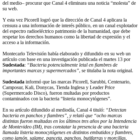
del medio– procurar que Canal 4 eliminara una noticia “molesta” de
su web.
Y esta vez Picorell logró que la dirección de Canal 4 aplicara la
censura a una información de interés público, en un canal explotador
del espectro radioeléctrico patrimonio de la humanidad, que debe
respetar los derechos humanos como la libertad de expresión y el
acceso a la información.
Montecarlo Televisión había elaborado y difundido en su web un
artículo con base en una investigación publicada el martes 13 por
Sudestada
:
“Bacteria potencialmente letal en fiambres de
importantes marcas y supermercados”
, se titulaba la nota original.
Sudestada
informó que las marcas Picorell, Sarubbi, Centenario,
Camposur, Kali, Donycas, Tienda Inglesa y Leader Price
(Supermercado Disco), fueron multadas por productos
contaminados con la bacteria “listeria monocytógenes”.
En su artículo difundido al mediodía, Canal 4 tituló:
“Detectan
bacteria en panchos y fiambres”, y relató que “ocho marcas
distintas fueron multadas en los últimos tres años por la Intendencia
de Montevideo (IM), tras constatar la presencia de una bacteria
llamada listeria monocytógenes en distintos embutidos y fiambres,
como jamón, salame, panceta, panchos, butifarras y morcillas,