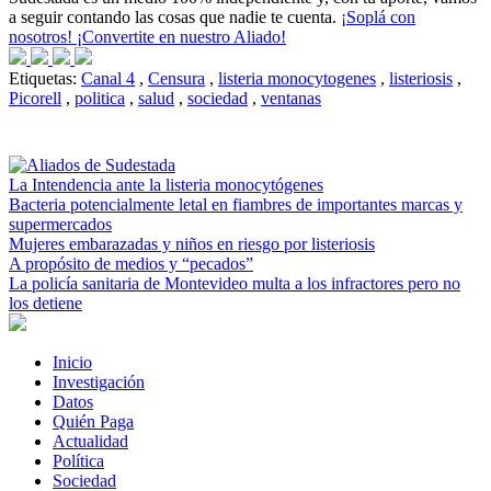
a seguir contando las cosas que nadie te cuenta.
¡Soplá con
nosotros! ¡Convertite en nuestro Aliado!
Etiquetas:
Canal 4
,
Censura
,
listeria monocytogenes
,
listeriosis
,
Picorell
,
politica
,
salud
,
sociedad
,
ventanas
La Intendencia ante la listeria monocytógenes
Bacteria potencialmente letal en fiambres de importantes marcas y
supermercados
Mujeres embarazadas y niños en riesgo por listeriosis
A propósito de medios y “pecados”
La policía sanitaria de Montevideo multa a los infractores pero no
los detiene
Inicio
Investigación
Datos
Quién Paga
Actualidad
Política
Sociedad