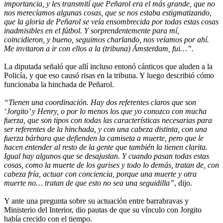
importancia, y les transmití que Peñarol era el más grande, que no
nos merecíamos algunas cosas, que se nos estaba estigmatizando,
que la gloria de Peñarol se veía ensombrecida por todas estas cosas
inadmisibles en el fútbol. Y sorprendentemente para mí,
coincidieron, y bueno, seguimos charlando, nos veíamos por ahí.
Me invitaron a ir con ellos a la (tribuna) Ámsterdam, fui…”.
La diputada señaló que allí incluso entonó cánticos que aluden a la
Policía, y que eso causó risas en la tribuna. Y luego describió cómo
funcionaba la hinchada de Peñarol.
“Tienen una coordinación. Hay dos referentes claros que son
‘Jorgito’ y Henry, o por lo menos los que yo conozco con mucha
fuerza, que son tipos con todas las características necesarias para
ser referentes de la hinchada, y con una cabeza distinta, con una
fuerza bárbara que defienden la camiseta a muerte, pero que le
hacen entender al resto de la gente que también la tienen clarita.
Igual hay algunos que se desajustan. Y cuando pasan todas estas
cosas, como la muerte de los gurises y todo lo demás, tratan de, con
cabeza fría, actuar con conciencia, porque una muerte y otra
muerte no… tratan de que esto no sea una seguidilla”
, dijo.
Y ante una pregunta sobre su actuación entre barrabravas y
Ministerio del Interior, dio pautas de que su vínculo con Jorgito
había crecido con el tiempo.