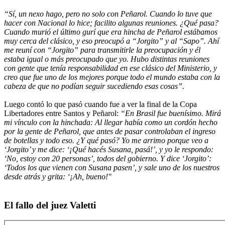
“Sí, un nexo hago, pero no solo con Peñarol. Cuando lo tuve que
hacer con Nacional lo hice; facilito algunas reuniones. ¿Qué pasa?
Cuando murió el último gurí que era hincha de Peñarol estábamos
muy cerca del clásico, y eso preocupó a “Jorgito” y al “Sapo”. Ahí
me reuní con “Jorgito” para transmitirle la preocupación y él
estaba igual o más preocupado que yo. Hubo distintas reuniones
con gente que tenía responsabilidad en ese clásico del Ministerio, y
creo que fue uno de los mejores porque todo el mundo estaba con la
cabeza de que no podían seguir sucediendo esas cosas”.
Luego contó lo que pasó cuando fue a ver la final de la Copa
Libertadores entre Santos y Peñarol:
“En Brasil fue buenísimo. Mirá
mi vínculo con la hinchada: Al llegar había como un cordón hecho
por la gente de Peñarol, que antes de pasar controlaban el ingreso
de botellas y todo eso. ¿Y qué pasó? Yo me arrimo porque veo a
‘Jorgito’ y me dice: ‘¡Qué hacés Susana, pasá!’, y yo le respondo:
‘No, estoy con 20 personas’, todos del gobierno. Y dice ‘Jorgito’:
‘Todos los que vienen con Susana pasen’, y sale uno de los nuestros
desde atrás y grita: ‘¡Ah, bueno!"
El fallo del juez Valetti