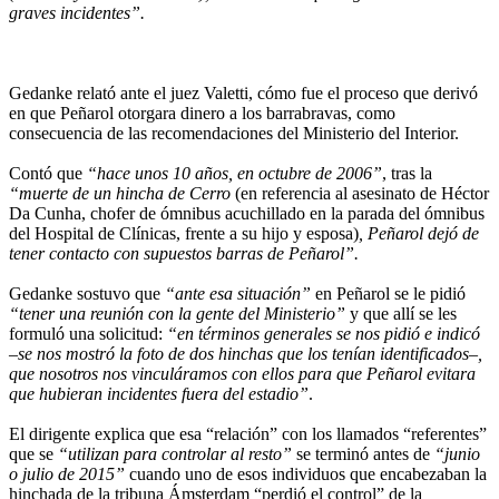
graves incidentes”.
Gedanke relató ante el juez Valetti, cómo fue el proceso que derivó
en que Peñarol otorgara dinero a los barrabravas, como
consecuencia de las recomendaciones del Ministerio del Interior.
Contó que
“hace unos 10 años, en octubre de 2006”
, tras la
“muerte de un hincha de Cerro
(en referencia al asesinato de Héctor
Da Cunha, chofer de ómnibus acuchillado en la parada del ómnibus
del Hospital de Clínicas, frente a su hijo y esposa)
, Peñarol dejó de
tener contacto con supuestos barras de Peñarol”.
Gedanke sostuvo que
“ante esa situación”
en Peñarol se le pidió
“tener una reunión con la gente del Ministerio”
y que allí se les
formuló una solicitud:
“en términos generales se nos pidió e indicó
–se nos mostró la foto de dos hinchas que los tenían identificados–,
que nosotros nos vinculáramos con ellos para que Peñarol evitara
que hubieran incidentes fuera del estadio”
.
El dirigente explica que esa “relación” con los llamados “referentes”
que se
“utilizan para controlar al resto”
se terminó antes de
“junio
o julio de 2015”
cuando uno de esos individuos que encabezaban la
hinchada de la tribuna Ámsterdam “perdió el control” de la