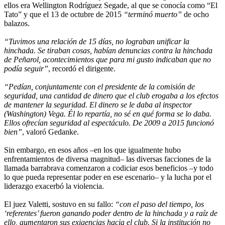
ellos era Wellington Rodríguez Segade, al que se conocía como “El
Tato” y que el 13 de octubre de 2015
“terminó muerto”
de ocho
balazos.
“Tuvimos una relación de 15 días, no lograban unificar la
hinchada. Se tiraban cosas, habían denuncias contra la hinchada
de Peñarol, acontecimientos que para mi gusto indicaban que no
podía seguir”
, recordó el dirigente.
“Pedían, conjuntamente con el presidente de la comisión de
seguridad, una cantidad de dinero que el club erogaba a los efectos
de mantener la seguridad. El dinero se le daba al inspector
(Washington) Vega. Él lo repartía, no sé en qué forma se lo daba.
Ellos ofrecían seguridad al espectáculo. De 2009 a 2015 funcionó
bien”
, valoró Gedanke.
Sin embargo, en esos años –en los que igualmente hubo
enfrentamientos de diversa magnitud– las diversas facciones de la
llamada barrabrava comenzaron a codiciar esos beneficios –y todo
lo que pueda representar poder en ese escenario– y la lucha por el
liderazgo exacerbó la violencia.
El juez Valetti, sostuvo en su fallo:
“con el paso del tiempo, los
‘referentes’ fueron ganando poder dentro de la hinchada y a raíz de
ello, aumentaron sus exigencias hacia el club. Si la institución no