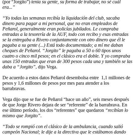
(por “Jorgito”)
tenía su gente, su forma de trabajar, no sé cuál
era...”
“Yo todas las semanas recibía la liquidación del club, sacaba
dinero para pagar a mi personal, que no eran empleados de
Peñarol, generalmente eran policías jubilados. Le compraba
entradas a la tesorería de la AUF, todo con recibo y esas entradas
se la entregaba a Rivero conjuntamente con otro dinero que él le
pagaba a su gente (...) Está todo documentado; a mí me daban
cheques de Peñarol. “Jorgito” le pagaba a 50 o 60 tipos unos
cuatro o cinco mil pesos; en el clásico era el doble. Y yo compraba
unas 150 entradas que eran de 300 pesos cada una y también se las
daba a “Jorgito”
, dijo Vega.
De acuerdo a estos datos Peñarol desembolsa entre 1,1 millones de
pesos y 1,6 millones de pesos por mes para atender a los
barrabravas.
Vega dijo que se fue de Peñarol “hace un año”, seis meses después
de que Jorge Rivero dejara de ser “referente” de la barrabrava. En
ese último período, los dos “referentes” que quedaron
“recibían lo
mismo que Jorgito”
.
“Todo se rompió con el clásico de la ambulancia, cuando salió
campeón Nacional; le dije a la directiva que le estábamos dando