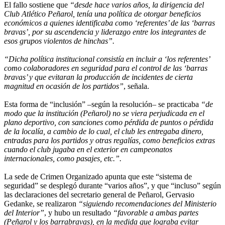
El fallo sostiene que
“desde hace varios años, la dirigencia del
Club Atlético Peñarol, tenía una política de otorgar beneficios
económicos a quienes identificaba como ‘referentes’ de las ‘barras
bravas’, por su ascendencia y liderazgo entre los integrantes de
esos grupos violentos de hinchas”.
“Dicha política institucional consistía en incluir a ‘los referentes’
como colaboradores en seguridad para el control de las ‘barras
bravas’ y que evitaran la producción de incidentes de cierta
magnitud en ocasión de los partidos”
, señala.
Esta forma de “inclusión” –según la resolución– se practicaba
“de
modo que la institución (Peñarol) no se viera perjudicada en el
plano deportivo, con sanciones como pérdida de puntos o pérdida
de la localía, a cambio de lo cual, el club les entregaba dinero,
entradas para los partidos y otras regalías, como beneficios extras
cuando el club jugaba en el exterior en campeonatos
internacionales, como pasajes, etc.”.
La sede de Crimen Organizado apunta que este “sistema de
seguridad” se desplegó durante “varios años”, y que “incluso” según
las declaraciones del secretario general de Peñarol, Gervasio
Gedanke, se realizaron
“siguiendo recomendaciones del Ministerio
del Interior”
, y hubo un resultado
“favorable a ambas partes
(Peñarol y los barrabravas), en la medida que lograba evitar