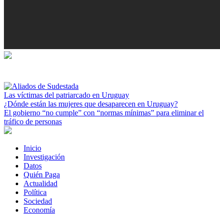
Las víctimas del patriarcado en Uruguay
¿Dónde están las mujeres que desaparecen en Uruguay?
El gobierno “no cumple” con “normas mínimas” para eliminar el
tráfico de personas
Inicio
Investigación
Datos
Quién Paga
Actualidad
Política
Sociedad
Economía