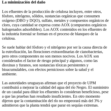
La minimización del daño
Los efluentes de la producción de celulosa incluyen, entre otros,
fósforo, nitrógeno, sólidos, sustancias orgánicas que consumen
oxígeno (DBO y DQO), sulfato, metales y compuestos orgánicos de
cloro, cuya cantidad se expresa como AOX (compuestos orgánicos
halogenados adsorbibles). Los AOX contenidos en los efluentes de
la industria forestal se forman en el proceso de blanqueo de la
celulosa.
Se suele hablar del fósforo y el nitrógeno por ser la causa directa de
la eutrofización, las floraciones extraordinarias de cianobacterias,
pero otros componentes no son menos nocivos. Los AOX son
considerados el factor de riesgo principal y algunos, como las
dioxinas y furanos, son sustancias tóxicas persistentes y
bioacumulables, con efectos perniciosos sobre la salud y el
ambiente.
Las autoridades uruguayas afirman que el proyecto de UPM
contribuirá a mejorar la calidad del agua del río Negro. El suministro
de un caudal para diluir los efluentes lo consideran beneficioso, pese
a que las pruebas han resultado insuficientes. En otro momento
dijeron que la contaminación del río no empeorará más del 3% y
admitieron que la planta tendrá que parar en sequías extremas.