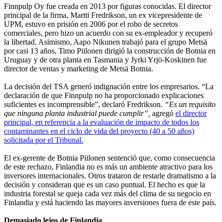
Finnpulp Oy fue creada en 2013 por figuras conocidas. El director
principal de la firma, Martti Fredrikson, un ex vicepresidente de
UPM, estuvo en prisión en 2006 por el robo de secretos
comerciales, pero hizo un acuerdo con su ex-empleador y recuperó
la libertad. Asimismo, Aapo Nikunen trabajó para el grupo Metsä
por casi 13 años, Timo Piilonen dirigió la construcción de Botnia en
Uruguay y de otra planta en Tasmania y Jyrki Yrjö-Koskinen fue
director de ventas y marketing de Metsä Botnia.
La decisión del TSA generó indignación entre los empresarios. “La
declaración de que Finnpulp no ha proporcionado explicaciones
suficientes es incomprensible”, declaró Fredrikson.
“Es un requisito
que ninguna planta industrial puede cumplir”,
agregó
el director
principal, en referencia a la evaluación de impacto de todos los
contaminantes en el ciclo de vida del proyecto (40 a 50 años)
solicitada por el Tribunal.
El ex-gerente de Botnia Piilonen sentenció que, como consecuencia
de este rechazo, Finlandia no es más un ambiente atractivo para los
inversores internacionales. Otros trataron de restarle dramatismo a la
decisión y consideran que es un caso puntual. El hecho es que la
industria forestal se queja cada vez más del clima de su negocio en
Finlandia y está haciendo las mayores inversiones fuera de este país.
Demasiado lejos de Finlandia