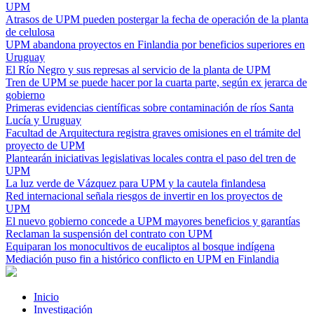
UPM
Atrasos de UPM pueden postergar la fecha de operación de la planta
de celulosa
UPM abandona proyectos en Finlandia por beneficios superiores en
Uruguay
El Río Negro y sus represas al servicio de la planta de UPM
Tren de UPM se puede hacer por la cuarta parte, según ex jerarca de
gobierno
Primeras evidencias científicas sobre contaminación de ríos Santa
Lucía y Uruguay
Facultad de Arquitectura registra graves omisiones en el trámite del
proyecto de UPM
Plantearán iniciativas legislativas locales contra el paso del tren de
UPM
La luz verde de Vázquez para UPM y la cautela finlandesa
Red internacional señala riesgos de invertir en los proyectos de
UPM
El nuevo gobierno concede a UPM mayores beneficios y garantías
Reclaman la suspensión del contrato con UPM
Equiparan los monocultivos de eucaliptos al bosque indígena
Mediación puso fin a histórico conflicto en UPM en Finlandia
Inicio
Investigación