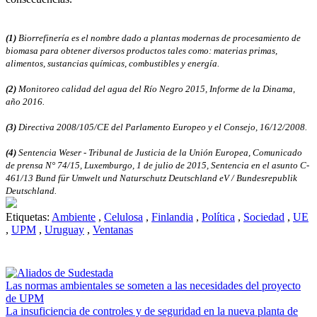
(1)
Biorrefinería es el nombre dado a plantas modernas de procesamiento de
biomasa para obtener diversos productos tales como: materias primas,
alimentos, sustancias químicas, combustibles y energía.
(2)
Monitoreo calidad del agua del Río Negro 2015, Informe de la Dinama,
año 2016.
(3)
Directiva 2008/105/CE del Parlamento Europeo y el Consejo, 16/12/2008.
(4)
Sentencia Weser - Tribunal de Justicia de la Unión Europea, Comunicado
de prensa N° 74/15, Luxemburgo, 1 de julio de 2015, Sentencia en el asunto C-
461/13 Bund für Umwelt und Naturschutz Deutschland eV / Bundesrepublik
Deutschland.
Etiquetas:
Ambiente
,
Celulosa
,
Finlandia
,
Política
,
Sociedad
,
UE
,
UPM
,
Uruguay
,
Ventanas
Las normas ambientales se someten a las necesidades del proyecto
de UPM
La insuficiencia de controles y de seguridad en la nueva planta de