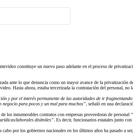
ontevideo constituye un nuevo paso adelante en el proceso de privatiza
da ante lo que denuncia como un mayor avance de la privatización del
deo. Hasta ahora, estaba tercerizada la contratación del personal, no 
ión y por el interés permanente de las autoridades de ir fragmentando 
un negocio para pocos y un mal para muchos”
, señaló en una declaraci
o de los innumerables contratos con empresas proveedoras de personal
“
jurídicas/laborales disímiles”
. Es decir, funcionarios estatales junto c
o a cabo por los gobiernos nacionales en los últimos años ha pasado a s