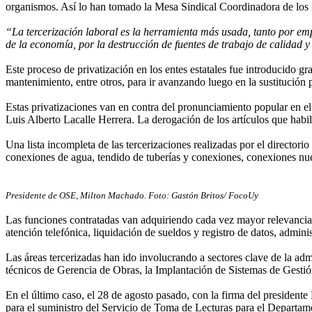
organismos. Así lo han tomado la Mesa Sindical Coordinadora de los E
“La tercerización laboral es la herramienta más usada, tanto por emp
de la economía, por la destrucción de fuentes de trabajo de calidad y
Este proceso de privatización en los entes estatales fue introducido g
mantenimiento, entre otros, para ir avanzando luego en la sustitución 
Estas privatizaciones van en contra del pronunciamiento popular en e
Luis Alberto Lacalle Herrera. La derogación de los artículos que habi
Una lista incompleta de las tercerizaciones realizadas por el directori
conexiones de agua, tendido de tuberías y conexiones, conexiones nueva
Presidente de OSE, Milton Machado. Foto: Gastón Britos/ FocoUy
Las funciones contratadas van adquiriendo cada vez mayor relevancia: 
atención telefónica, liquidación de sueldos y registro de datos, admini
Las áreas tercerizadas han ido involucrando a sectores clave de la ad
técnicos de Gerencia de Obras, la Implantación de Sistemas de Gest
En el último caso, el 28 de agosto pasado, con la firma del president
para el suministro del Servicio de Toma de Lecturas para el Departam