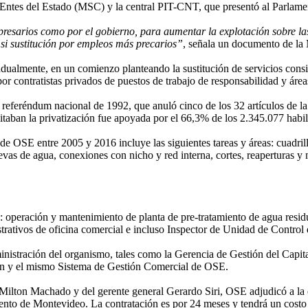
ntes del Estado (MSC) y la central PIT-CNT, que presentó al Parlamento
resarios como por el gobierno, para aumentar la explotación sobre las
 si sustitución por empleos más precarios”
, señala un documento de la
radualmente, en un comienzo planteando la sustitución de servicios consi
por contratistas privados de puestos de trabajo de responsabilidad y áre
l referéndum nacional de 1992, que anuló cinco de los 32 artículos de 
litaban la privatización fue apoyada por el 66,3% de los 2.345.077 habi
o de OSE entre 2005 y 2016 incluye las siguientes tareas y áreas: cuadri
s de agua, conexiones con nicho y red interna, cortes, reaperturas y not
operación y mantenimiento de planta de pre-tratamiento de agua residual
strativos de oficina comercial e incluso Inspector de Unidad de Control d
ministración del organismo, tales como la Gerencia de Gestión del Capi
ión y el mismo Sistema de Gestión Comercial de OSE.
e Milton Machado y del gerente general Gerardo Siri, OSE adjudicó a la
ento de Montevideo. La contratación es por 24 meses y tendrá un costo 