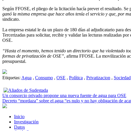
Según FFOSE, el pliego de la licitación hacía prever el resultado. Se
ganó la misma empresa que hace años tenía el servicio y que, por m
sindicato.
La empresa estatal le da un plazo de 180 días al adjudicatario para de
Tercerizadas para solicitar, recibir y validar las lecturas realizadas 
OSE.
“Hasta el momento, hemos tenido un directorio que ha violentado todo
formas de privatización de OSE”
, afirma FFOSE. La movilización act
presupuestal.
Etiquetas:
Agua
,
Consumo
,
OSE
,
Política
,
Privatizacion
,
Sociedad
Un consorcio privado propone una nueva fuente de agua para OSE
Decreto “mordaza” sobre el agua “es nulo y no hay obligación de aca
Inicio
Investigación
Datos